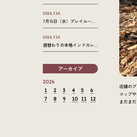
せ
2026.7.14
7月15日（水）プレイルーム
メンテナンスのお知らせ
2026.7.13
週替わりの本格インドカレ
ーで「揚げナン」はじめま
した。
アーカイブ
2026
店舗のプ
1
2
3
4
5
6
コップや
7
8
9
10
11
12
まだまだ